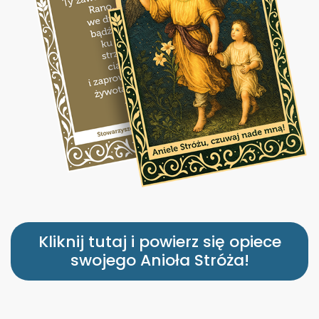
Kliknij tutaj i powierz się opiece
swojego Anioła Stróża!