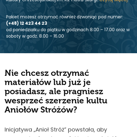
Pakiet możesz otrzymać również dzwoniąc pod numer:
(+48) 12 423 44 23
od poniedziałku do piątku w godzinach 8.00 – 17.00 oraz w
soboty w godz. 8.00 – 16.00
Nie chcesz otrzymać
materiałów lub już je
posiadasz, ale pragniesz
wesprzeć szerzenie kultu
Aniołów Stróżów?
Inicjatywa „Anioł Stróż” powstała, aby